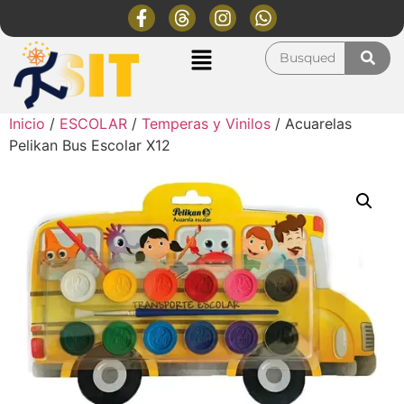
Inicio
/
ESCOLAR
/
Temperas y Vinilos
/ Acuarelas
Pelikan Bus Escolar X12