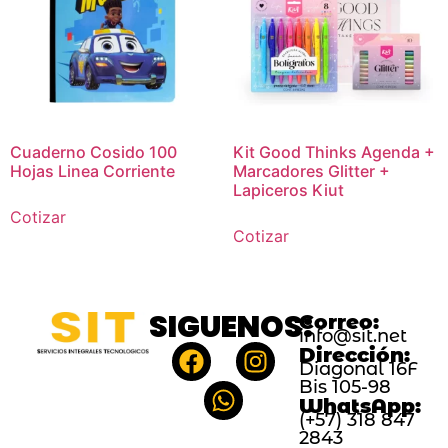
Cuaderno Cosido 100
Kit Good Thinks Agenda +
Hojas Linea Corriente
Marcadores Glitter +
Lapiceros Kiut
Cotizar
Cotizar
SIGUENOS:
Correo:
info@sit.net
Dirección:
Diagonal 16F
Bis 105-98
WhatsApp:
(+57) 318 847
2843