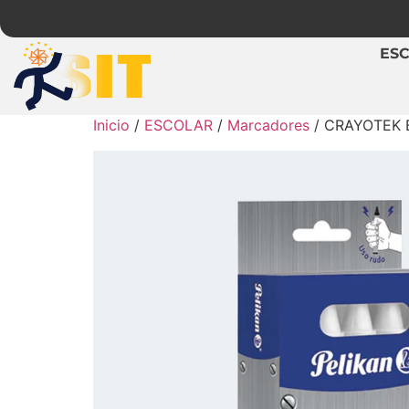
ES
Inicio
/
ESCOLAR
/
Marcadores
/ CRAYOTEK 