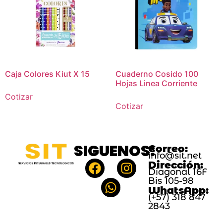
Caja Colores Kiut X 15
Cuaderno Cosido 100
Hojas Linea Corriente
Cotizar
Cotizar
SIGUENOS:
Correo:
info@sit.net
Dirección:
Diagonal 16F
Bis 105-98
WhatsApp:
(+57) 318 847
2843