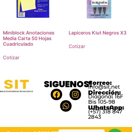
Miniblock Anotaciones
Lapiceros Kiut Negros X3
Media Carta 50 Hojas
Cuadriculado
Cotizar
Cotizar
SIGUENOS:
Correo:
info@sit.net
Dirección:
Diagonal 16F
Bis 105-98
WhatsApp:
(+57) 318 847
2843