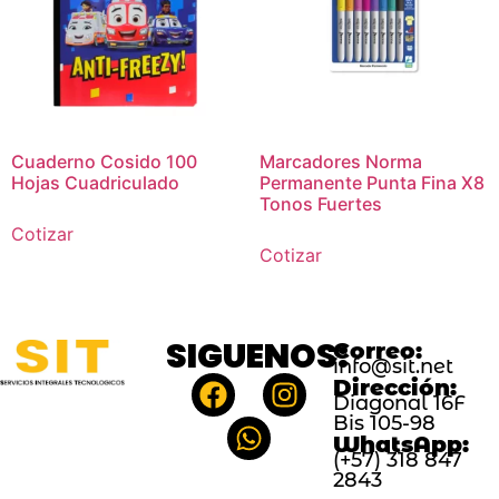
Cuaderno Cosido 100
Marcadores Norma
Hojas Cuadriculado
Permanente Punta Fina X8
Tonos Fuertes
Cotizar
Cotizar
SIGUENOS:
Correo:
info@sit.net
Dirección:
Diagonal 16F
Bis 105-98
WhatsApp:
(+57) 318 847
2843