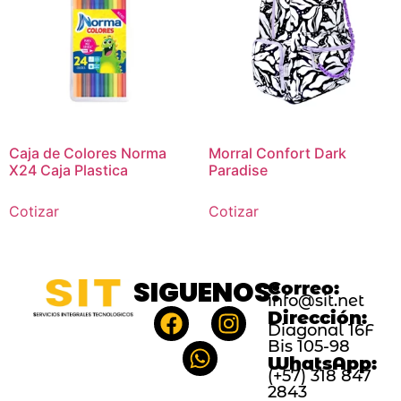
Caja de Colores Norma
Morral Confort Dark
X24 Caja Plastica
Paradise
Cotizar
Cotizar
SIGUENOS:
Correo:
info@sit.net
Dirección:
Diagonal 16F
Bis 105-98
WhatsApp:
(+57) 318 847
2843