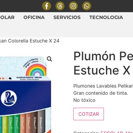
COLAR
OFICINA
SERVICIOS
TECNOLOGIA
kan Colorella Estuche X 24
Plumón Pel
Estuche X
Plumones Lavables Pelika
Gran contenido de tinta.
No tóxico
COTIZAR