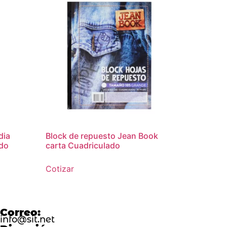
dia
Block de repuesto Jean Book
ado
carta Cuadriculado
Cotizar
Correo:
info@sit.net