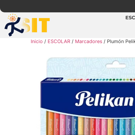
ES
Inicio
/
ESCOLAR
/
Marcadores
/ Plumón Peli