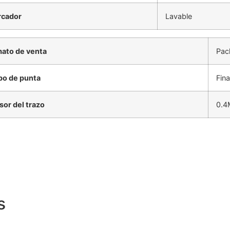
rcador
Lavable
ato de venta
Pac
po de punta
Fina
sor del trazo
0.
s