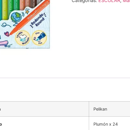
Categorías:
ESCOLAR
,
Ma
a
Pelikan
o
Plumón x 24