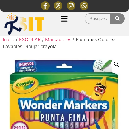
Inicio
/
ESCOLAR
/
Marcadores
/ Plumones Colorear
Lavables Dibujar crayola