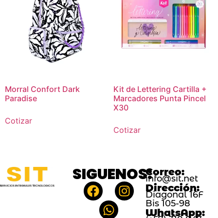
Morral Confort Dark
Kit de Lettering Cartilla +
Paradise
Marcadores Punta Pincel
X30
Cotizar
Cotizar
SIGUENOS:
Correo:
info@sit.net
Dirección:
Diagonal 16F
Bis 105-98
WhatsApp: