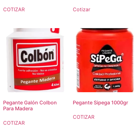
COTIZAR
Cotizar
Pegante Galón Colbon
Pegante Sipega 1000gr
Para Madera
COTIZAR
COTIZAR