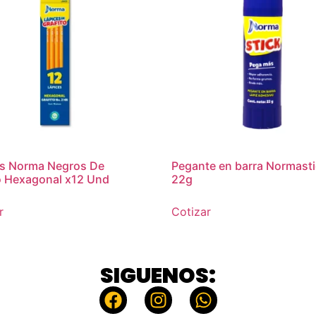
es Norma Negros De
Pegante en barra Normast
o Hexagonal x12 Und
22g
r
Cotizar
SIGUENOS: