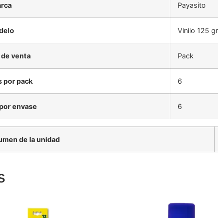
rca
Payasito
delo
Vinilo 125 gr
 de venta
Pack
 por pack
6
por envase
6
umen de la unidad
s