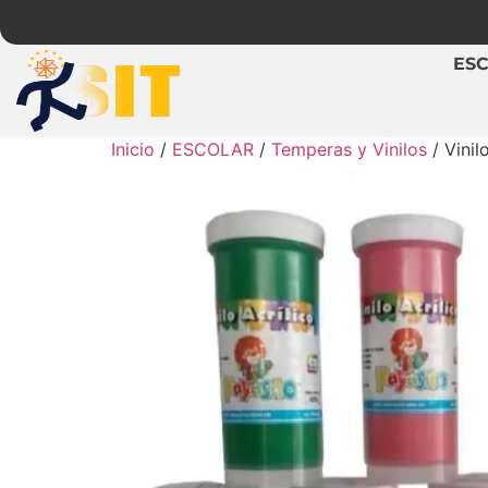
ES
Inicio
/
ESCOLAR
/
Temperas y Vinilos
/ Vinil